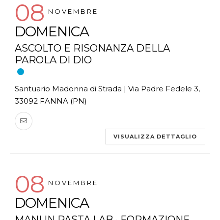
08
NOVEMBRE
DOMENICA
ASCOLTO E RISONANZA DELLA
PAROLA DI DIO
Santuario Madonna di Strada | Via Padre Fedele 3,
33092 FANNA (PN)
VISUALIZZA DETTAGLIO
08
NOVEMBRE
DOMENICA
MANI IN PASTA LAB · FORMAZIONE