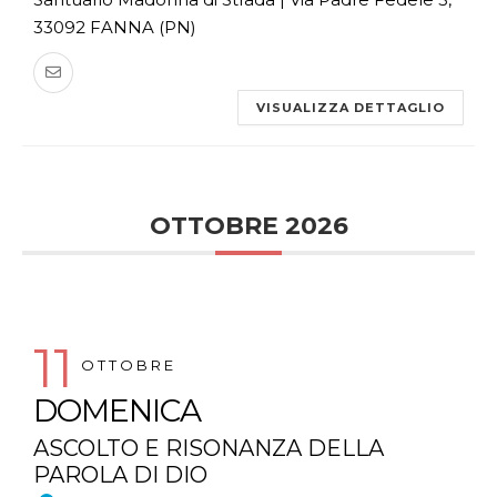
33092 FANNA (PN)
VISUALIZZA DETTAGLIO
OTTOBRE 2026
11
OTTOBRE
DOMENICA
ASCOLTO E RISONANZA DELLA
PAROLA DI DIO