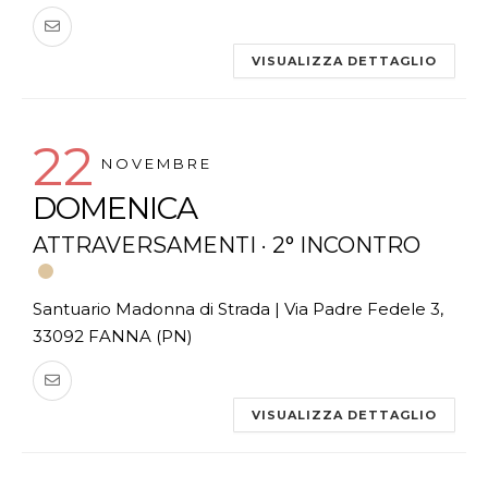
VISUALIZZA DETTAGLIO
22
NOVEMBRE
DOMENICA
ATTRAVERSAMENTI · 2° INCONTRO
Santuario Madonna di Strada | Via Padre Fedele 3,
33092 FANNA (PN)
VISUALIZZA DETTAGLIO