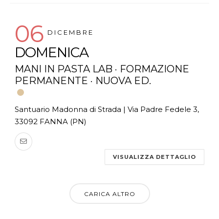
06
DICEMBRE
DOMENICA
MANI IN PASTA LAB · FORMAZIONE
PERMANENTE · NUOVA ED.
Santuario Madonna di Strada | Via Padre Fedele 3,
33092 FANNA (PN)
VISUALIZZA DETTAGLIO
CARICA ALTRO