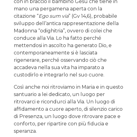
con in braccio il bambino Gesù che tiene in
mano una pergamena aperta con la
citazione “
Ego sum via
” (Gv 14,6), probabile
sviluppo dell’antica rappresentazione della
Madonna “odighitria”, ovvero di colei che
conduce alla Via. Lo ha fatto perché
mettendosi in ascolto ha generato Dio, e
contemporaneamente si è lasciata
rigenerare, perché osservando ciò che
accadeva nella sua vita ha imparato a
custodirlo e integrarlo nel suo cuore.
Così anche noi ritroviamo in Maria e in questo
santuario a lei dedicato, un luogo per
ritrovarci e ricondurci alla Via. Un luogo di
affidamento a cuore aperto, di silenzio carico
di Presenza, un luogo dove ritrovare pace e
conforto, per ripartire con più fiducia e
speranza.