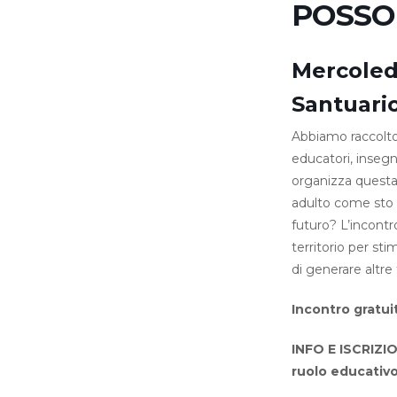
POSSO
Mercoledì
Santuari
Abbiamo raccolto l
educatori, insegna
organizza questa 
adulto come sto d
futuro? L’incontro
territorio per s
di generare altre
Incontro gratu
INFO E ISCRIZIO
ruolo educativ