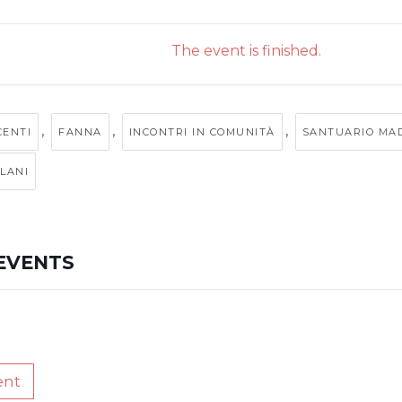
The event is finished.
,
,
,
CENTI
FANNA
INCONTRI IN COMUNITÀ
SANTUARIO MA
LANI
EVENTS
ent