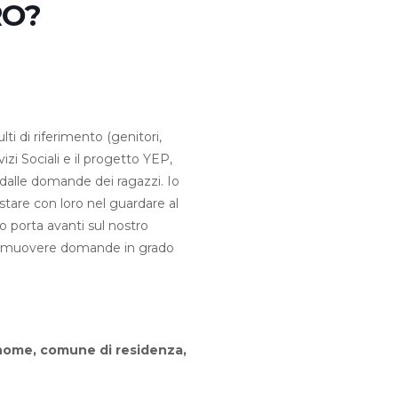
RO?
lti di riferimento (genitori,
izi Sociali e il progetto YEP,
e dalle domande dei ragazzi. Io
stare con loro nel guardare al
lo porta avanti sul nostro
promuovere domande in grado
gnome, comune di residenza,