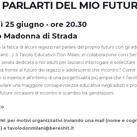
 PARLARTI DEL MIO FUTU
 25 giugno · ore 20.30
o Madonna di Strada
a fatica di alcuni ragazzi nel parlare del proprio futuro con gli adu
nti …). Il Tavolo Educativo Don Milani, in collaborazione con i Serv
serata dedicata a noi adulti per lasciarci interrogare e sollecitar
i fronte al futuro dei ragazzi e adolescenti che incontro? Come 
 si inserisce all’interno di una progettualità più ampia che il Tavo
timolare una maggiore consapevolezza educativa negli adulti e 
 future occasioni di incontro e scambio tra generazioni.
ito
NI: per motivi organizzativi inviando una mail (nome e co
o) a
tavolodonmilani@bereshit.it