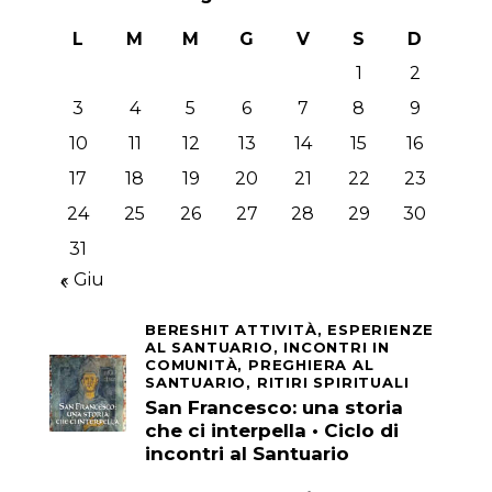
L
M
M
G
V
S
D
1
2
3
4
5
6
7
8
9
10
11
12
13
14
15
16
17
18
19
20
21
22
23
24
25
26
27
28
29
30
31
« Giu
BERESHIT ATTIVITÀ,
ESPERIENZE
AL SANTUARIO,
INCONTRI IN
COMUNITÀ,
PREGHIERA AL
SANTUARIO,
RITIRI SPIRITUALI
San Francesco: una storia
che ci interpella • Ciclo di
incontri al Santuario