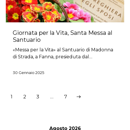
Giornata per la Vita, Santa Messa al
Santuario
«Messa per la Vita» al Santuario di Madonna
di Strada, a Fanna, presieduta dal…
30 Gennaio 2025
Paginazione
Page
1
Page
2
Page
3
>
…
Page
7
degli
articoli
Agosto 2026