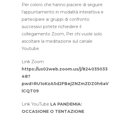
Per coloro che hanno piacere di seguire
l’appuntamento in modalità interattiva e
partecipare ai gruppi di confronto
successivi potete richiedere il
collegamento Zoom, Per chi vuole solo
ascoltare la meditazione sul canale
Youtube.
Link Zoom
https://us02web.zoom.us/j/824035033
48?
pwd=RU1oKzA5d2FBejZNZmZDZ0h6aV
lCQT09
Link YouTube
LA PANDEMIA:
OCCASIONE O TENTAZIONE