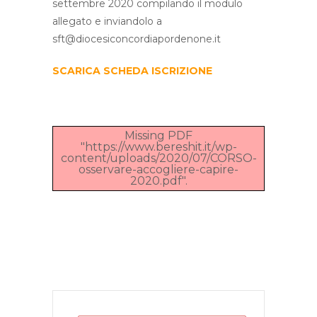
settembre 2020 compilando il modulo
allegato e inviandolo a
sft@diocesiconcordiapordenone.it
SCARICA SCHEDA ISCRIZIONE
Missing PDF
"https://www.bereshit.it/wp-
content/uploads/2020/07/CORSO-
osservare-accogliere-capire-
2020.pdf".