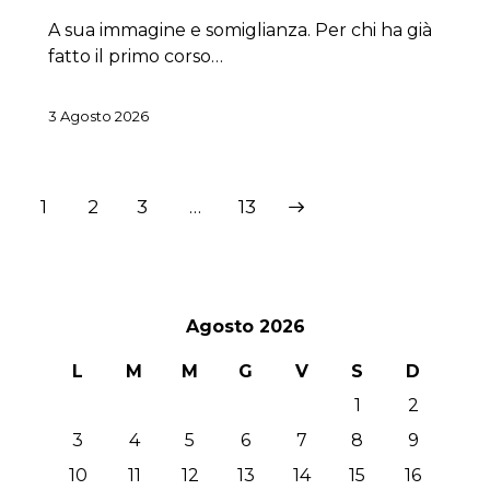
A sua immagine e somiglianza. Per chi ha già
fatto il primo corso…
3 Agosto 2026
Paginazione
Page
1
Page
2
Page
3
>
…
Page
13
degli
articoli
Agosto 2026
L
M
M
G
V
S
D
1
2
3
4
5
6
7
8
9
10
11
12
13
14
15
16