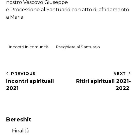
nostro Vescovo Giuseppe
e Processione al Santuario con atto di affidamento
a Maria
Incontri in comunità
Preghiera al Santuario
Navigazione
PREVIOUS
NEXT
Incontri spirituali
Ritiri spirituali 2021-
articoli
2021
2022
Bereshit
Finalità