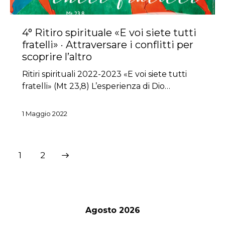
4° Ritiro spirituale «E voi siete tutti
fratelli» · Attraversare i conflitti per
scoprire l’altro
Ritiri spirituali 2022-2023 «E voi siete tutti
fratelli» (Mt 23,8) L’esperienza di Dio…
1 Maggio 2022
Paginazione
>
Page
1
Page
2
degli
articoli
Agosto 2026