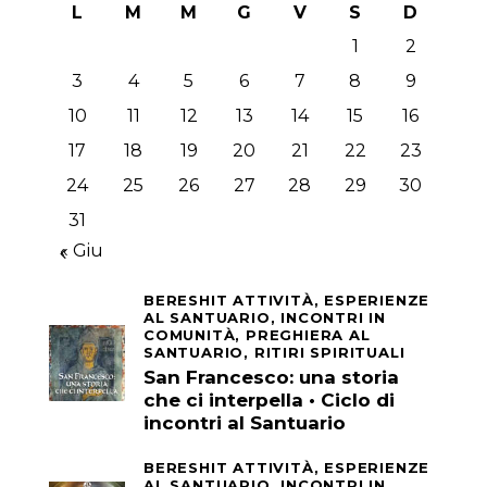
L
M
M
G
V
S
D
1
2
3
4
5
6
7
8
9
10
11
12
13
14
15
16
17
18
19
20
21
22
23
24
25
26
27
28
29
30
31
« Giu
BERESHIT ATTIVITÀ,
ESPERIENZE
AL SANTUARIO,
INCONTRI IN
COMUNITÀ,
PREGHIERA AL
SANTUARIO,
RITIRI SPIRITUALI
San Francesco: una storia
che ci interpella • Ciclo di
incontri al Santuario
BERESHIT ATTIVITÀ,
ESPERIENZE
AL SANTUARIO,
INCONTRI IN