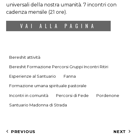
universali della nostra umanità. 7 incontri con
cadenza mensile (21 ore).
VAI ALLA PAGINA
Bereshit attività
Bereshit Formazione Percorsi Gruppi Incontri Ritiri
Esperienze al Santuario
Fanna
Formazione umana spirituale pastorale
Incontri in comunità
Percorsi di Fede
Pordenone
Santuario Madonna di Strada
Navigazione
PREVIOUS
NEXT