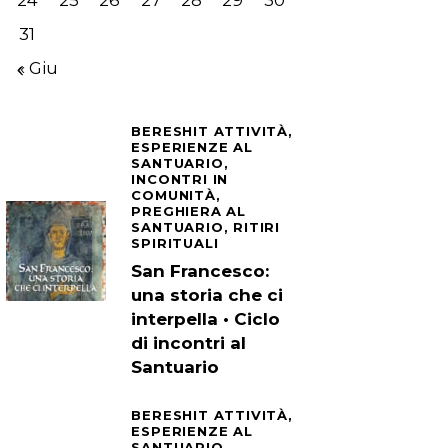
24
25
26
27
28
29
30
31
« Giu
BERESHIT ATTIVITÀ,
ESPERIENZE AL
SANTUARIO,
INCONTRI IN
COMUNITÀ,
PREGHIERA AL
SANTUARIO,
RITIRI
SPIRITUALI
San Francesco:
una storia che ci
interpella • Ciclo
di incontri al
Santuario
BERESHIT ATTIVITÀ,
ESPERIENZE AL
SANTUARIO,