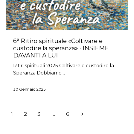
6° Ritiro spirituale «Coltivare e
custodire la speranza» · INSIEME
DAVANTI A LUI
Ritiri spirituali 2025 Coltivare e custodire la
Speranza Dobbiamo…
30 Gennaio 2025
Paginazione
Page
1
Page
2
Page
3
>
…
Page
6
degli
articoli