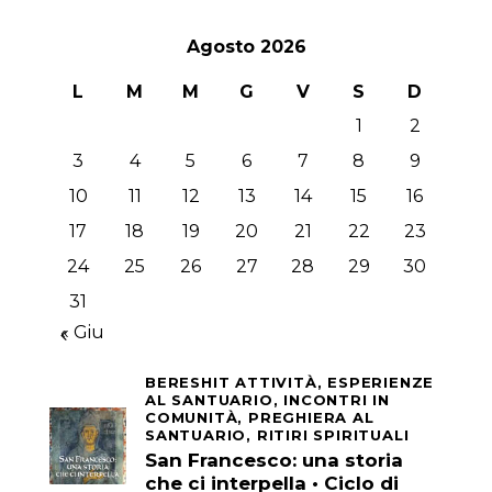
Agosto 2026
L
M
M
G
V
S
D
1
2
3
4
5
6
7
8
9
10
11
12
13
14
15
16
17
18
19
20
21
22
23
24
25
26
27
28
29
30
31
« Giu
BERESHIT ATTIVITÀ,
ESPERIENZE
AL SANTUARIO,
INCONTRI IN
COMUNITÀ,
PREGHIERA AL
SANTUARIO,
RITIRI SPIRITUALI
San Francesco: una storia
che ci interpella • Ciclo di