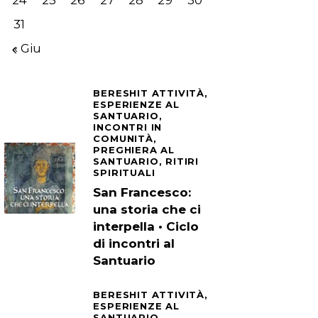
24
25
26
27
28
29
30
31
« Giu
BERESHIT ATTIVITÀ,
ESPERIENZE AL
SANTUARIO,
INCONTRI IN
COMUNITÀ,
PREGHIERA AL
SANTUARIO,
RITIRI
SPIRITUALI
San Francesco:
una storia che ci
interpella • Ciclo
di incontri al
Santuario
BERESHIT ATTIVITÀ,
ESPERIENZE AL
SANTUARIO,