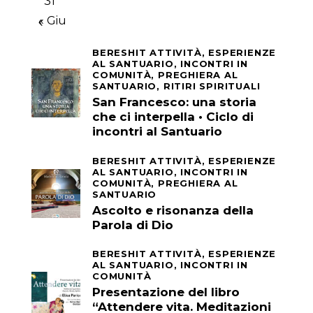
31
« Giu
BERESHIT ATTIVITÀ,
ESPERIENZE
AL SANTUARIO,
INCONTRI IN
COMUNITÀ,
PREGHIERA AL
SANTUARIO,
RITIRI SPIRITUALI
San Francesco: una storia
che ci interpella • Ciclo di
incontri al Santuario
BERESHIT ATTIVITÀ,
ESPERIENZE
AL SANTUARIO,
INCONTRI IN
COMUNITÀ,
PREGHIERA AL
SANTUARIO
Ascolto e risonanza della
Parola di Dio
BERESHIT ATTIVITÀ,
ESPERIENZE
AL SANTUARIO,
INCONTRI IN
COMUNITÀ
Presentazione del libro
“Attendere vita. Meditazioni