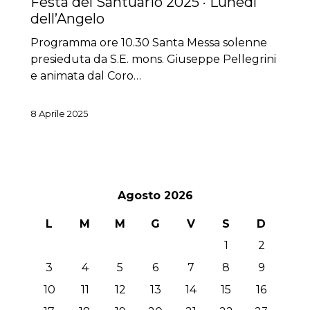
Festa del Santuario 2025 · Lunedì
dell’Angelo
Programma ore 10.30 Santa Messa solenne
presieduta da S.E. mons. Giuseppe Pellegrini
e animata dal Coro…
8 Aprile 2025
Agosto 2026
L
M
M
G
V
S
D
1
2
3
4
5
6
7
8
9
10
11
12
13
14
15
16