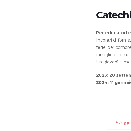
Catechi
Per educatori e
Incontri di form
fede, per compren
famiglie e comuni
Un giovedì al mes
2023: 28 sette
2024: 11 gennaio
+ Aggi