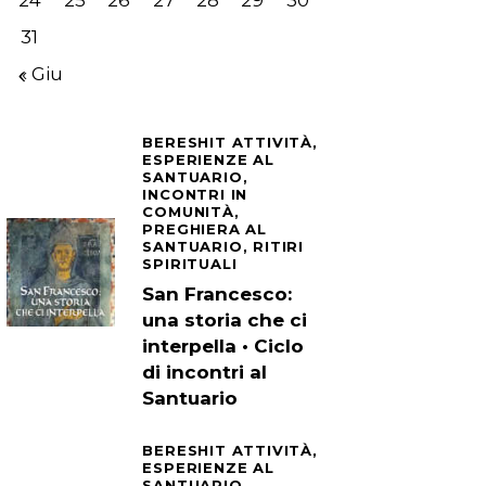
24
25
26
27
28
29
30
31
« Giu
BERESHIT ATTIVITÀ,
ESPERIENZE AL
SANTUARIO,
INCONTRI IN
COMUNITÀ,
PREGHIERA AL
SANTUARIO,
RITIRI
SPIRITUALI
San Francesco:
una storia che ci
interpella • Ciclo
di incontri al
Santuario
BERESHIT ATTIVITÀ,
ESPERIENZE AL
SANTUARIO,